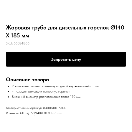
Жаровая труба для дизельных горелок Ø140
X 185 мм
SKU:
65324866
Запросить цену
Описание товара
Изготовлена из высокотемпературной нержавеющей стали
4 паза для фиксации на корпус горелки
Внешний диаметр расположения пазов 170 мм
Альтернативный артикул: 840050016700
Размеры: Ø137/160/140/178 X 185 мм