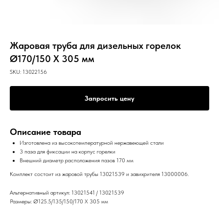
Жаровая труба для дизельных горелок
Ø170/150 X 305 мм
SKU:
13022156
Запросить цену
Описание товара
Изготовлена из высокотемпературной нержавеющей стали
3 паза для фиксации на корпус горелки
Внешний диаметр расположения пазов 170 мм
Комплект состоит из жаровой трубы 13021539 и завихрителя 13000006.
Альтернативный артикул: 13021541 / 13021539
Размеры: Ø125.5/135/150/170 X 305 мм