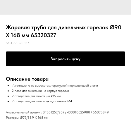
Жаровая труба для дизельных горелок Ø90
X 168 мм 65320327
SKU:
65320327
Запросить цену
Описание товара
Изготовлена из высокотемпературной нержавеющей стали
2 паза для фиксации на корпус горелки
2 отверстие для фиксации Ø5 мм
2 отверстие для фиксирующих винтов M4
Альтернативный артикул: BFB01257/207 / 400010025900 / 65073849
Размеры: Ø79/88.9 X 168 мм