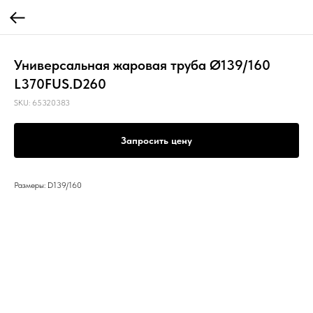
Универсальная жаровая труба Ø139/160
L370FUS.D260
SKU:
65320383
Запросить цену
Размеры: D139/160