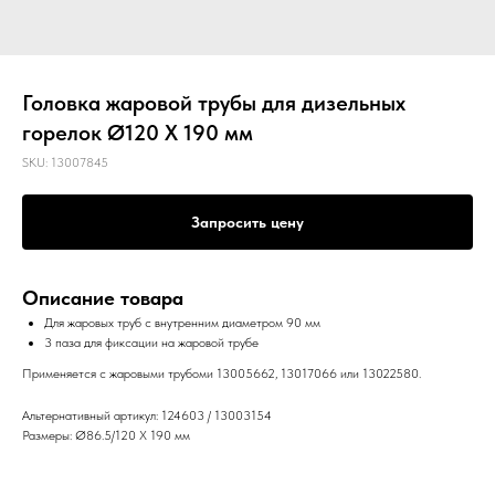
Головка жаровой трубы для дизельных
горелок Ø120 X 190 мм
SKU:
13007845
Запросить цену
Описание товара
Для жаровых труб с внутренним диаметром 90 мм
3 паза для фиксации на жаровой трубе
Применяется с жаровыми трубоми 13005662, 13017066 или 13022580.
Альтернативный артикул: 124603 / 13003154
Размеры: Ø86.5/120 X 190 мм