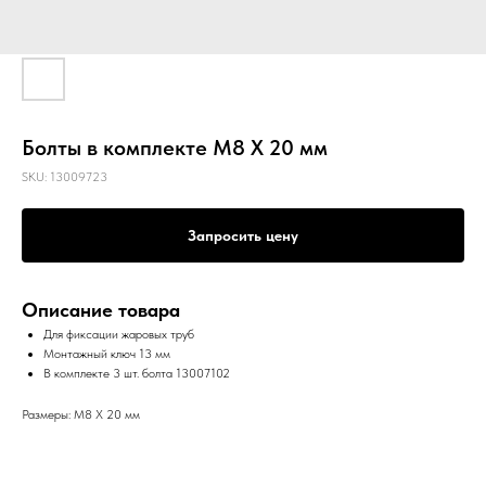
Болты в комплекте M8 X 20 мм
SKU:
13009723
Запросить цену
Описание товара
Для фиксации жаровых труб
Монтажный ключ 13 мм
В комплекте 3 шт. болта 13007102
Размеры: M8 X 20 мм