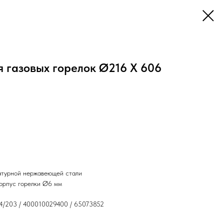
 газовых горелок Ø216 X 606
атурной нержавеющей стали
корпус горелки Ø6 мм
24/203 / 400010029400 / 65073852