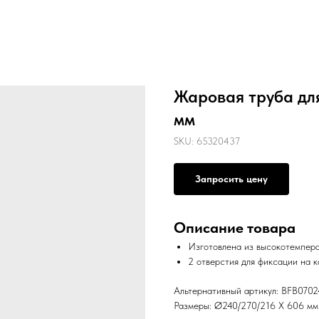
Жаровая труба для
мм
SKU:
65320437
Запросить цену
Описание товара
Изготовлена из высокотемпер
2 отверстия для фиксации на 
Альтернативный артикул: BFB070
Размеры: Ø240/270/216 X 606 мм