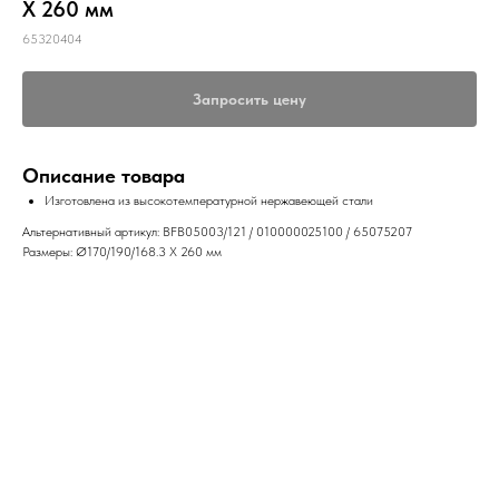
X 260 мм
65320404
Запросить цену
Описание товара
Изготовлена из высокотемпературной нержавеющей стали
Альтернативный артикул: BFB05003/121 / 010000025100 / 65075207
Размеры: Ø170/190/168.3 X 260 мм