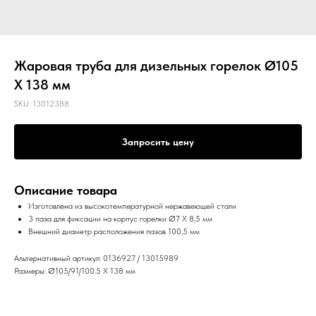
Жаровая труба для дизельных горелок Ø105
X 138 мм
SKU:
13012388
Запросить цену
Описание товара
Изготовлена из высокотемпературной нержавеющей стали
3 паза для фиксации на корпус горелки Ø7 X 8,5 мм
Внешний диаметр расположения пазов 100,5 мм
Альтернативный артикул: 0136927 / 13015989
Размеры: Ø105/91/100.5 X 138 мм