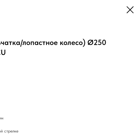
ьчатка/лопастное колесо) Ø250
CU
мм
й стрелке