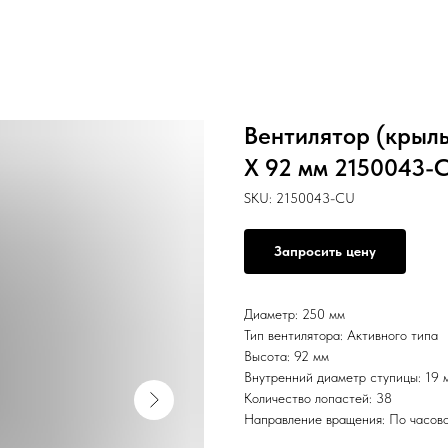
Вентилятор (крыл
X 92 мм 2150043-
SKU:
2150043-CU
Запросить цену
Диаметр: 250 мм
Тип вентилятора: Активного типа
Высота: 92 мм
Внутренний диаметр ступицы: 19 
Количество лопастей: 38
Направление вращения: По часово