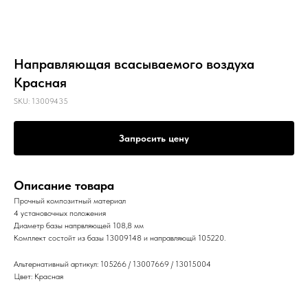
Направляющая всасываемого воздуха
Красная
SKU:
13009435
Запросить цену
Описание товара
Прочный композитный материал
4 установочных положения
Диаметр базы напрвляющей 108,8 мм
Комплект состойт из базы 13009148 и направляющй 105220.
Альтернативный артикул: 105266 / 13007669 / 13015004
Цвет: Красная