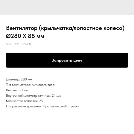
Вентилятор (крыльчатка/лопастное колесо)
Ø280 X 88 мм
SKU:
291066-FB
Запросить цену
Диаметр: 280 мм
Тип вентилятора: Активного типа
Высота: 88 мм
Внутренний диаметр ступицы: 24 мм
Количество лопастей: 39
Направление вращения: Против часовой стрелки