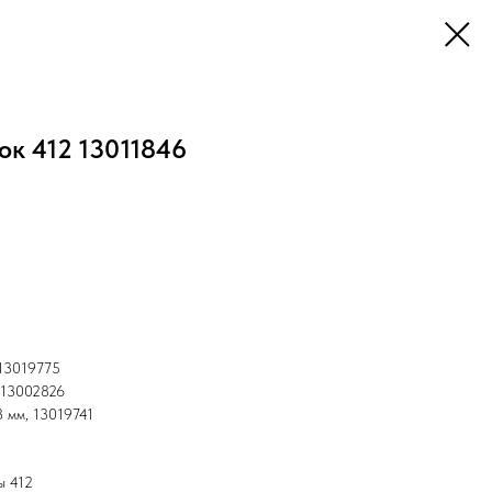
ок 412 13011846
 13019775
 13002826
3 мм, 13019741
ы 412