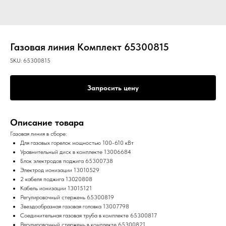
Газовая линия Комплект 65300815
SKU:
65300815
Запросить цену
Описание товара
Газовая линия в сборе:
Для газовых горелок мощностью 100-610 кВт
Уравнительный диск в комплекте 13006684
Блок электродов поджига 65300738
Электрод ионизации 13010529
2 кабеля поджига 13020808
Кабель ионизации 13015121
Регулировочный стержень 65300819
Звездообразная газовая головка 13007798
Соединительная газовая труба в комплекте 65300817
Регулировочный стержень в комплекте 65300821