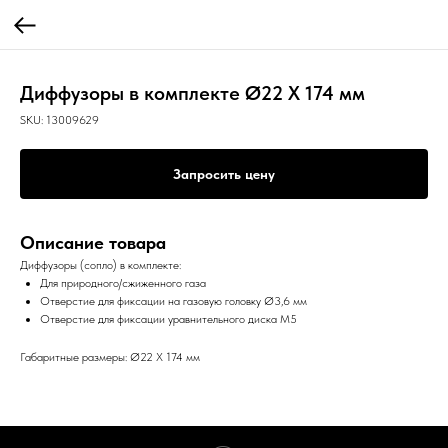
Диффузоры в комплекте Ø22 X 174 мм
SKU:
13009629
Запросить цену
Описание товара
Диффузоры (сопло) в комплекте:
Для природного/сжиженного газа
Отверстие для фиксации на газовую головку Ø3,6 мм
Отверстие для фиксации уравнительного диска M5
Габаритные размеры: Ø22 X 174 мм