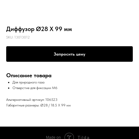
Диффузор Ø28 X 99 мм
SKU:
13013012
Запросить цену
Описание товара
Для природного газа
Отверстие для фиксации M6
Альтернативный артикул: 106523
Габаритные размеры: Ø28 / 18.5 X 99 мм
Tilda
Made on