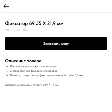
Фиксатор 69,35 X 21,9 мм
SKU:
01065850-LB
Запросить цену
Описание товара
Для электродов поджига и ионизации
2 отверстия для фиксации электродов
Диаметр отверстия для фиксации на газовой трубы 5,2 мм
Габаритные размеры: 69.35 X 21.9 X 13 мм