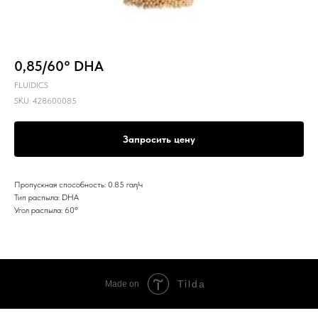
0,85/60° DHA
FLUIDICS
SKU:
428600085
Запросить цену
Пропускная способность: 0.85 гал/ч
Тип распыла: DHA
Угол распыла: 60º
Tilda
Made on