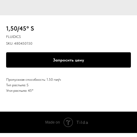
1,50/45° S
FLUIDICS
SKU:
480450150
Запросить цену
Пропускная способность: 1.50 гал/ч
Тип распыла: S
Угол распыла: 45º
Tilda
Made on