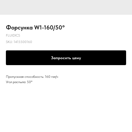
Форсунка W1-160/50°
FLUIDICS
SKU:
1415500160
Запросить цену
Пропускная способность: 160 гал/ч
Угол распыла: 50º