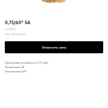
0,75/60° SA
FLUIDICS
SKU:
487600075
Запросить цену
Пропускная способность: 0.75 гал/ч
Тип распыла: SA
Угол распыла: 60º