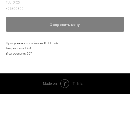
FLUIDICS
427600800
Запросить цену
Пропускная способность: 8.00 гал/ч
Тип распыла: DSA
Угол распыла: 60º
Tilda
Made on