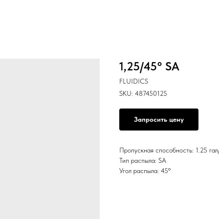
1,25/45° SA
FLUIDICS
SKU:
487450125
Запросить цену
Пропускная способность: 1.25 гал
Тип распыла: SA
Угол распыла: 45º