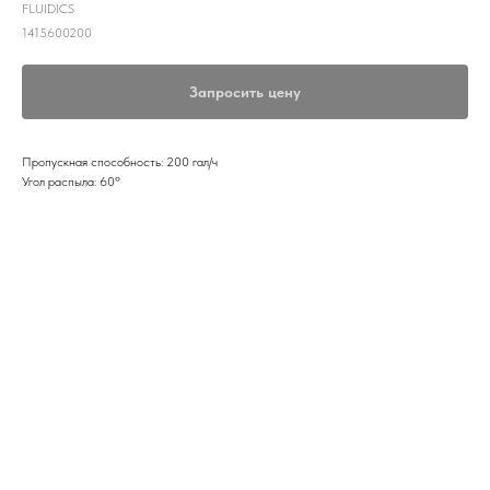
FLUIDICS
1415600200
Запросить цену
Пропускная способность: 200 гал/ч
Угол распыла: 60º