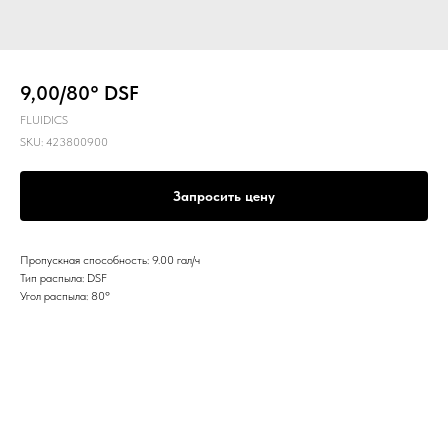
9,00/80° DSF
FLUIDICS
SKU:
423800900
Запросить цену
Пропускная способность: 9.00 гал/ч
Тип распыла: DSF
Угол распыла: 80º