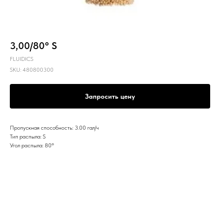
3,00/80° S
FLUIDICS
SKU:
480800300
Запросить цену
Пропускная способность: 3.00 гал/ч
Тип распыла: S
Угол распыла: 80º