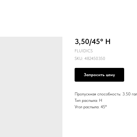
3,50/45° H
FLUIDICS
SKU:
482450350
Запросить цену
Пропускная способность: 3.50 гал
Тип распыла: H
Угол распыла: 45º