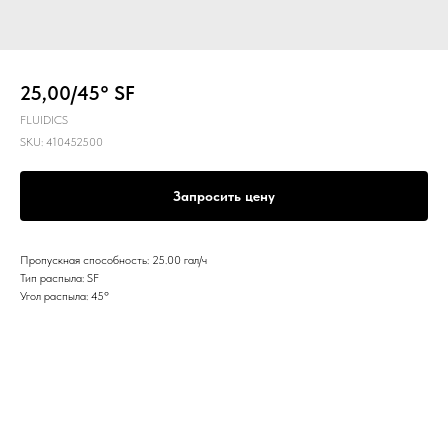
25,00/45° SF
FLUIDICS
SKU:
410452500
Запросить цену
Пропускная способность: 25.00 гал/ч
Тип распыла: SF
Угол распыла: 45º