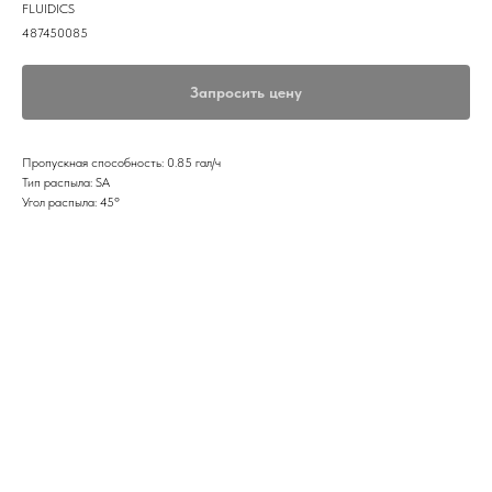
FLUIDICS
487450085
Запросить цену
Пропускная способность: 0.85 гал/ч
Тип распыла: SA
Угол распыла: 45º