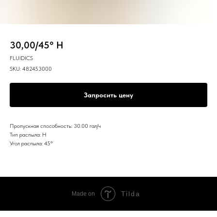
30,00/45° H
FLUIDICS
SKU:
482453000
Запросить цену
Пропускная способность: 30.00 гал/ч
Тип распыла: H
Угол распыла: 45º
Tilda
Made on