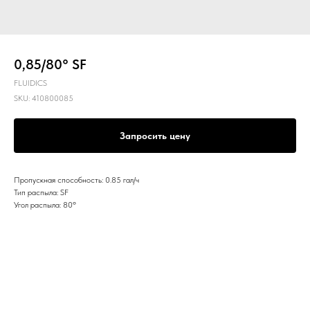
0,85/80° SF
FLUIDICS
SKU:
410800085
Запросить цену
Пропускная способность: 0.85 гал/ч
Тип распыла: SF
Угол распыла: 80º