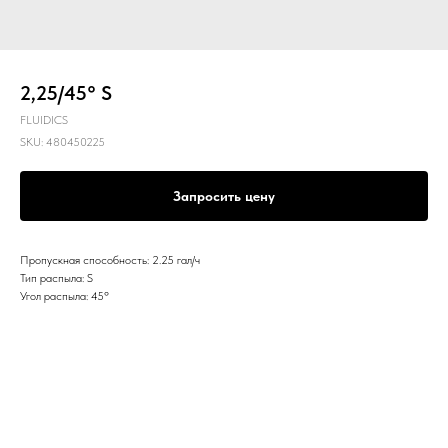
2,25/45° S
FLUIDICS
SKU:
480450225
Запросить цену
Пропускная способность: 2.25 гал/ч
Тип распыла: S
Угол распыла: 45º