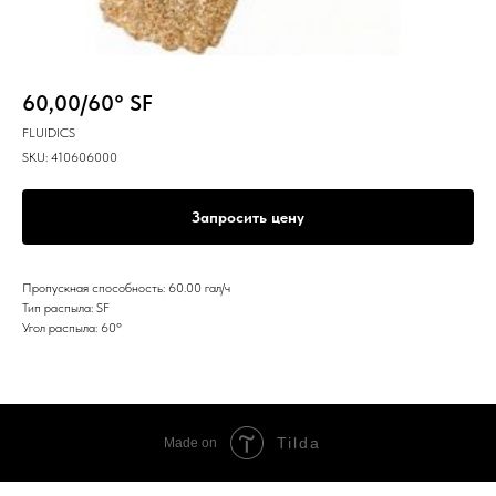
60,00/60° SF
FLUIDICS
SKU:
410606000
Запросить цену
Пропускная способность: 60.00 гал/ч
Тип распыла: SF
Угол распыла: 60º
Tilda
Made on