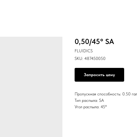
0,50/45° SA
FLUIDICS
SKU:
487450050
Запросить цену
Пропускная способность: 0.50 гал
Тип распыла: SA
Угол распыла: 45º