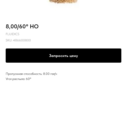
8,00/60° HO
FLUIDICS
SKU:
486600800
Запросить цену
Пропускная способность: 8.00 гал/ч
Угол распыла: 60º