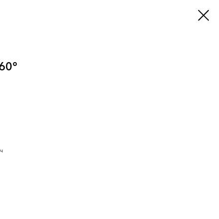
60°
ч