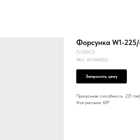
Форсунка W1-225/
FLUIDICS
SKU:
1415600225
Запросить цену
Пропускная способность: 225 гал/
Угол распыла: 60º