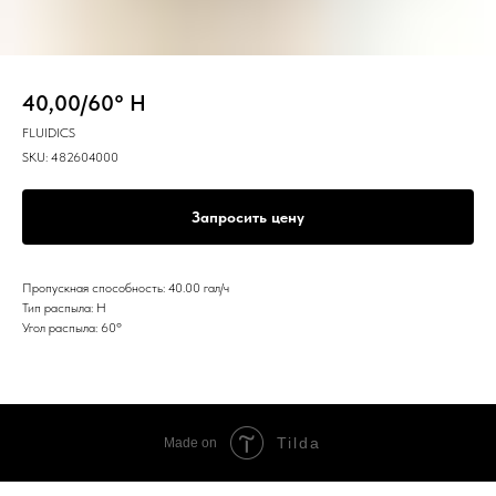
40,00/60° H
FLUIDICS
SKU:
482604000
Запросить цену
Пропускная способность: 40.00 гал/ч
Тип распыла: H
Угол распыла: 60º
Tilda
Made on