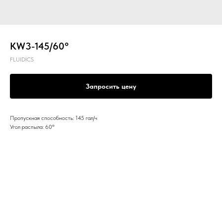
KW3-145/60°
FLUIDICS
Запросить цену
Пропускная способность: 145 гал/ч
Угол распыла: 60º