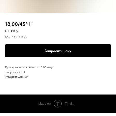
18,00/45° H
FLUIDICS
SKU:
482451800
Запросить цену
Пропускная способность: 18.00 гал/ч
Тип распыла: H
Угол распыла: 45º
Tilda
Made on