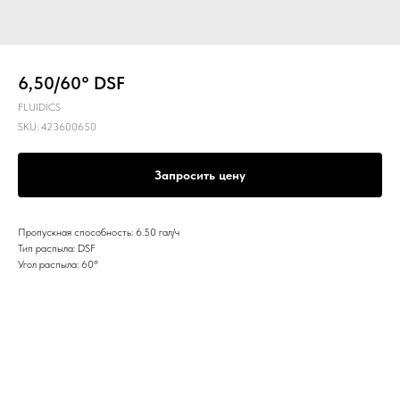
6,50/60° DSF
FLUIDICS
SKU:
423600650
Запросить цену
Пропускная способность: 6.50 гал/ч
Тип распыла: DSF
Угол распыла: 60º