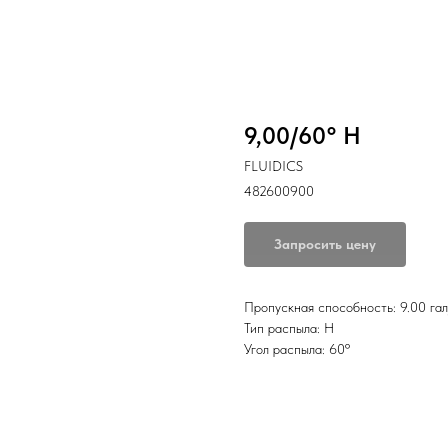
9,00/60° H
FLUIDICS
482600900
Запросить цену
Пропускная способность: 9.00 гал
Тип распыла: H
Угол распыла: 60º