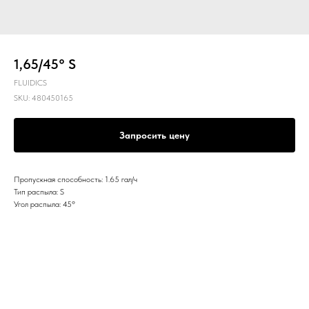
1,65/45° S
FLUIDICS
SKU:
480450165
Запросить цену
Пропускная способность: 1.65 гал/ч
Тип распыла: S
Угол распыла: 45º