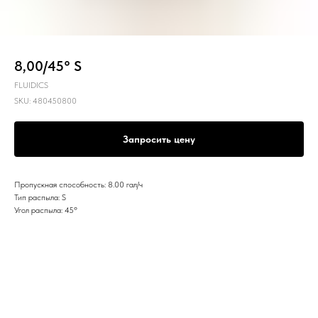
8,00/45° S
FLUIDICS
SKU:
480450800
Запросить цену
Пропускная способность: 8.00 гал/ч
Тип распыла: S
Угол распыла: 45º