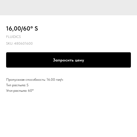
16,00/60° S
FLUIDICS
SKU:
480601600
Запросить цену
Пропускная способность: 16.00 гал/ч
Тип распыла: S
Угол распыла: 60º