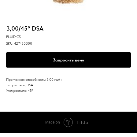
3,00/45° DSA
FLUIDICS
SKU:
427450300
Запросить цену
Пропускная способность: 3.00 гал/ч
Тип распыла: DSA
Угол распыла: 45º
Tilda
Made on