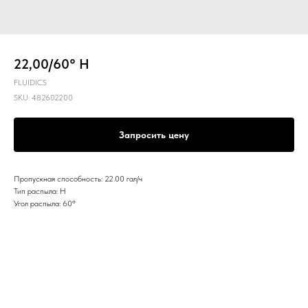
22,00/60° H
FLUIDICS
SKU:
482602200
Запросить цену
Пропускная способность: 22.00 гал/ч
Тип распыла: H
Угол распыла: 60º