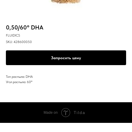
0,50/60° DHA
FLUIDICS
SKU:
428600050
Запросить цену
Тип распыла: DHA
Угол распыла: 60º
Tilda
Made on