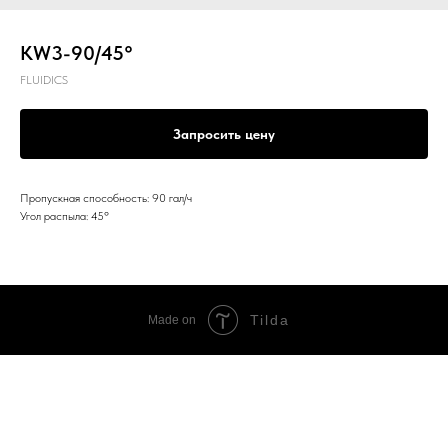
KW3-90/45°
FLUIDICS
Запросить цену
Пропускная способность: 90 гал/ч
Угол распыла: 45º
Tilda
Made on