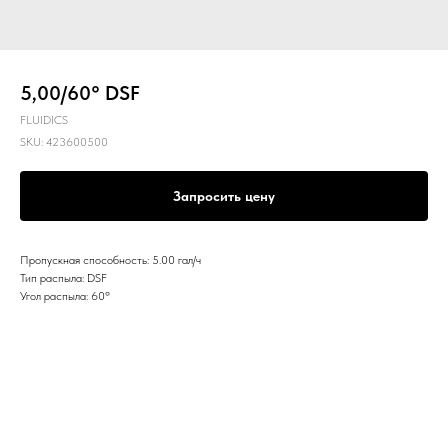
5,00/60° DSF
FLUIDICS
SKU:
423600500
Запросить цену
Пропускная способность: 5.00 гал/ч
Тип распыла: DSF
Угол распыла: 60º