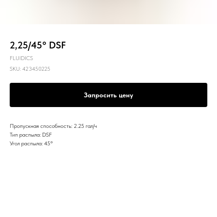
2,25/45° DSF
FLUIDICS
SKU:
423450225
Запросить цену
Пропускная способность: 2.25 гал/ч
Тип распыла: DSF
Угол распыла: 45º